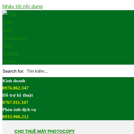
Nhảy tới nội dung
Search for:
Kinh doanh
0976.062.347
Hỗ trợ kỹ thuật
0767.011.347
Phản ánh dịch vụ
0933.906.212
CHO THUÊ MÁY PHOTOCOPY