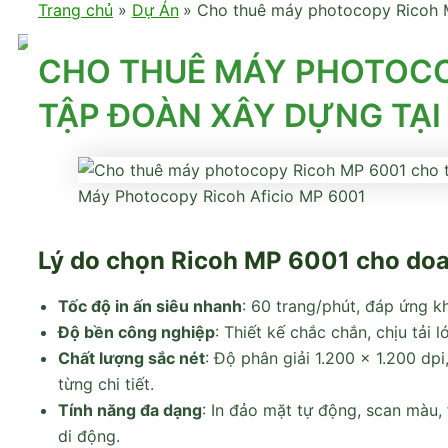
Trang chủ
Dự Án
Cho thuê máy photocopy Ricoh 
CHO THUÊ MÁY PHOTOCO
TẬP ĐOÀN XÂY DỰNG TẠI
Máy Photocopy Ricoh Aficio MP 6001
Lý do chọn Ricoh MP 6001 cho do
Tốc độ in ấn siêu nhanh
: 60 trang/phút, đáp ứng k
Độ bền công nghiệp
: Thiết kế chắc chắn, chịu tải
Chất lượng sắc nét
: Độ phân giải 1.200 × 1.200 dp
từng chi tiết.
Tính năng đa dạng
: In đảo mặt tự động, scan màu, 
di động.