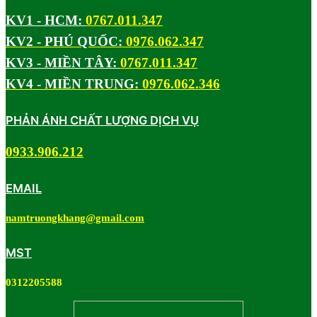
KV1 - HCM:
0767.011.347
KV2 - PHÚ QUỐC:
0976.062.347
KV3 - MIỀN TÂY:
0767.011.347
KV4 - MIỀN TRUNG:
0976.062.346
PHẢN ÁNH CHẤT LƯỢNG DỊCH VỤ
0933.906.212
EMAIL
namtruongkhang@gmail.com
MST
0312205588