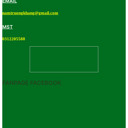
EMAIL
namtruongkhang@gmail.com
MST
0312205588
FANPAGE FACEBOOK