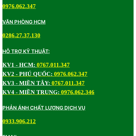
0976.062.347
VĂN PHÒNG HCM
0286.27.37.130
HỖ TRỢ KỸ THUẬT:
KV1 - HCM:
0767.011.347
KV2 - PHÚ QUỐC:
0976.062.347
KV3 - MIỀN TÂY:
0767.011.347
KV4 - MIỀN TRUNG:
0976.062.346
PHẢN ÁNH CHẤT LƯỢNG DỊCH VỤ
0933.906.212