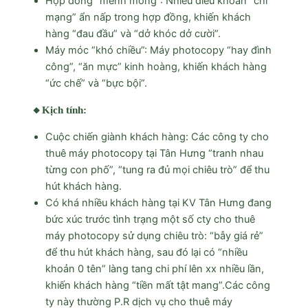
Hợp đồng “mênh mông”: Nhiều điều khoản “chí
mạng” ẩn nấp trong hợp đồng, khiến khách
hàng “đau đầu” và “dở khóc dở cười”.
Máy móc “khó chiều”: Máy photocopy “hay đình
công”, “ăn mực” kinh hoàng, khiến khách hàng
“ức chế” và “bực bội”.
🔸Kịch tính:
Cuộc chiến giành khách hàng: Các công ty cho
thuê máy photocopy tại Tân Hưng “tranh nhau
từng con phố”, “tung ra đủ mọi chiêu trò” để thu
hút khách hàng.
Có khá nhiều khách hàng tại KV Tân Hưng đang
bức xúc trước tình trạng một số cty cho thuê
máy photocopy sử dụng chiêu trò: “bẫy giá rẻ”
để thu hút khách hàng, sau đó lại có “nhiều
khoản 0 tên” làng tang chi phí lên xx nhiều lần,
khiến khách hàng “tiền mất tật mang”.Các công
ty này thường P.R dịch vụ cho thuê máy