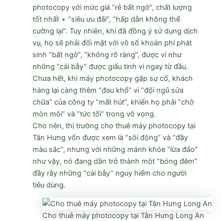
photocopy với mức giá “rẻ bất ngờ”, chất lượng
tốt nhất + “siêu ưu đãi”, “hấp dẫn không thể
cưỡng lại”. Tuy nhiên, khi đã đồng ý sử dụng dịch
vụ, họ sẽ phải đối mặt với vô số khoản phí phát
sinh “bất ngờ”, “không rõ ràng”, được ví như
những “cái bẫy” được giấu tinh vi ngay từ đầu.
Chưa hết, khi máy photocopy gặp sự cố, khách
hàng lại càng thêm “đau khổ” vì “đội ngũ sửa
chữa” của công ty “mất hút”, khiến họ phải “chờ
mòn mỏi” và “tức tối” trong vô vọng.
Cho nên, thị trường cho thuê máy photocopy tại
Tân Hưng vốn được xem là “sôi động” và “đầy
màu sắc”, nhưng với những mánh khóe “lừa đảo”
như vậy, nó đang dần trở thành một “bóng đêm”
đầy rẫy những “cái bẫy” nguy hiểm cho người
tiêu dùng.
Cho thuê máy photocopy tại Tân Hưng Long An