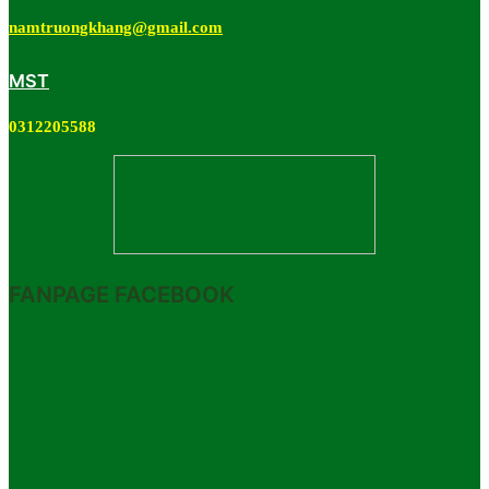
namtruongkhang@gmail.com
MST
0312205588
FANPAGE FACEBOOK