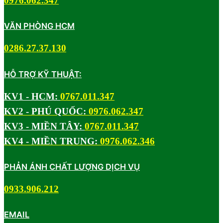
0976.062.347
VĂN PHÒNG HCM
0286.27.37.130
HỖ TRỢ KỸ THUẬT:
KV1 - HCM:
0767.011.347
KV2 - PHÚ QUỐC:
0976.062.347
KV3 - MIỀN TÂY:
0767.011.347
KV4 - MIỀN TRUNG:
0976.062.346
PHẢN ÁNH CHẤT LƯỢNG DỊCH VỤ
0933.906.212
EMAIL