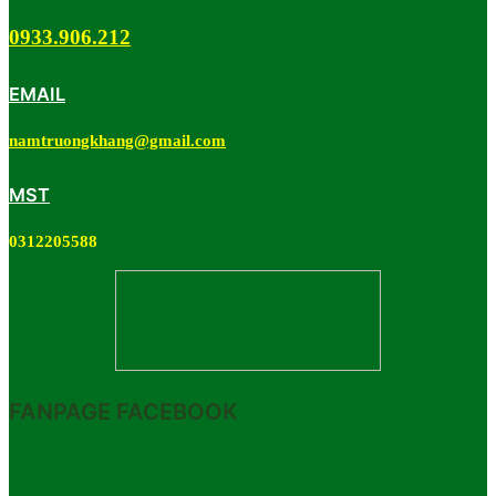
0933.906.212
EMAIL
namtruongkhang@gmail.com
MST
0312205588
FANPAGE FACEBOOK