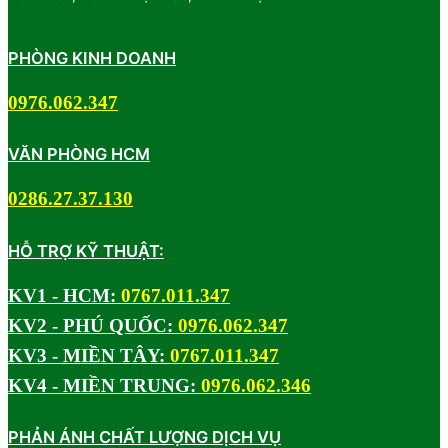
PHÒNG KINH DOANH
0976.062.347
VĂN PHÒNG HCM
0286.27.37.130
HỖ TRỢ KỸ THUẬT:
KV1 - HCM:
0767.011.347
KV2 - PHÚ QUỐC:
0976.062.347
KV3 - MIỀN TÂY:
0767.011.347
KV4 - MIỀN TRUNG:
0976.062.346
PHẢN ÁNH CHẤT LƯỢNG DỊCH VỤ