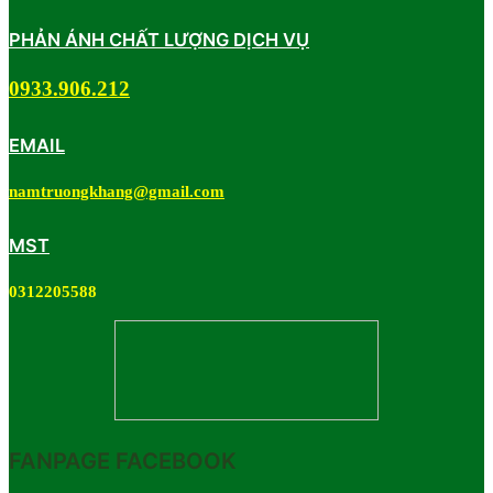
PHẢN ÁNH CHẤT LƯỢNG DỊCH VỤ
0933.906.212
EMAIL
namtruongkhang@gmail.com
MST
0312205588
FANPAGE FACEBOOK