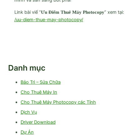
minh và sẵn sàng bứt phá!
Link bài viế “
” xem tại:
Ưu Điểm Thuê Máy Photocopy
/uu-diem-thue-may-photocopy/
Danh mục
Bảo Trì – Sửa Chữa
Cho Thuê Máy In
Cho Thuê Máy Photocopy các Tỉnh
Dịch Vụ
Driver Download
Dự Án