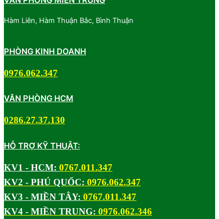
Hàm Liên, Hàm Thuận Bắc, Bình Thuận
PHÒNG KINH DOANH
0976.062.347
VĂN PHÒNG HCM
0286.27.37.130
HỖ TRỢ KỸ THUẬT:
KV1 - HCM:
0767.011.347
KV2 - PHÚ QUỐC:
0976.062.347
KV3 - MIỀN TÂY:
0767.011.347
KV4 - MIỀN TRUNG:
0976.062.346