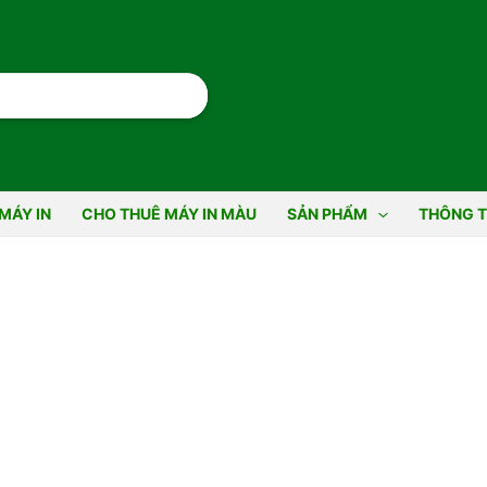
MÁY IN
CHO THUÊ MÁY IN MÀU
SẢN PHẨM
THÔNG T
n Phòng