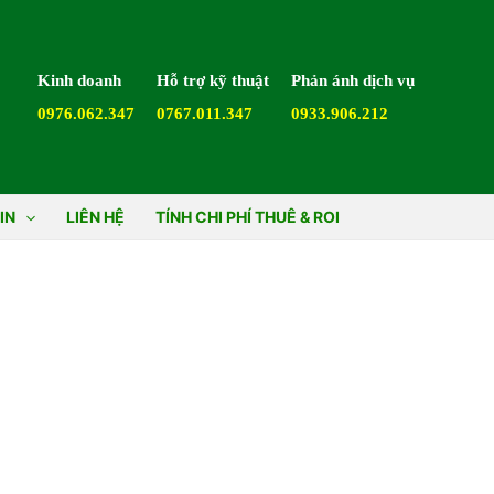
Kinh doanh
Hỗ trợ kỹ thuật
Phản ánh dịch vụ
0976.062.347
0767.011.347
0933.906.212
IN
LIÊN HỆ
TÍNH CHI PHÍ THUÊ & ROI