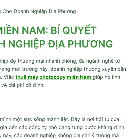
g Cho Doanh Nghiệp Địa Phương
ỀN NAM: BÍ QUYẾT
 NGHIỆP ĐỊA PHƯƠNG
 nhịp độ thương mại nhanh chóng, đa ngành nghề từ
 Trong môi trường này, doanh nghiệp thường xuyên cần
. Việc
thuê máy photocopy miền Nam
giúp họ linh
về chi phí cố định.
ình một sức sống mãnh liệt. Đây là nơi hội tụ của
 gia đến các công ty nhỏ đang từng bước khẳng định
ờng này, các doanh nghiệp không chỉ cần ý tưởng mà