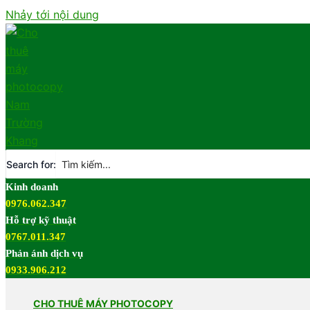
Nhảy tới nội dung
Search for:
Kinh doanh
0976.062.347
Hỗ trợ kỹ thuật
0767.011.347
Phản ánh dịch vụ
0933.906.212
CHO THUÊ MÁY PHOTOCOPY