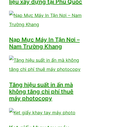
liệu xây dựng tại Phú Quốc
Nạp Mực Máy In Tận Nơi –
Nam Trường Khang
Tăng hiệu suất in ấn mà
không tăng chi phí thuê
máy photocopy