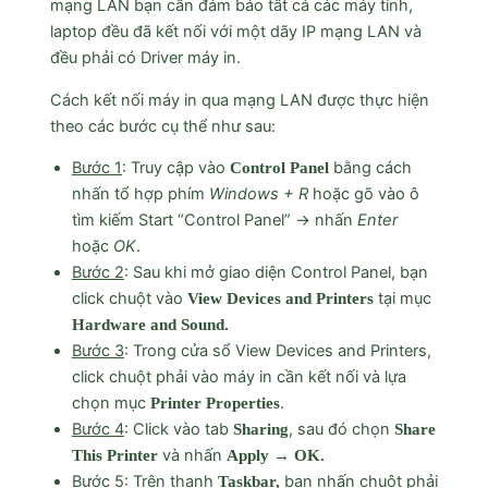
mạng LAN bạn cần đảm bảo tất cả các máy tính,
laptop đều đã kết nối với một dãy IP mạng LAN và
đều phải có Driver máy in.
Cách kết nối máy in qua mạng LAN được thực hiện
theo các bước cụ thể như sau:
Bước 1
: Truy cập vào
bằng cách
Control Panel
nhấn tổ hợp phím
Windows + R
hoặc gõ vào ô
tìm kiếm Start “Control Panel” → nhấn
Enter
hoặc
OK
.
Bước 2
: Sau khi mở giao diện Control Panel, bạn
click chuột vào
tại mục
View Devices and Printers
Hardware and Sound.
Bước 3
: Trong cửa sổ View Devices and Printers,
click chuột phải vào máy in cần kết nối và lựa
chọn mục
.
Printer Properties
Bước 4
: Click vào tab
, sau đó chọn
Sharing
Share
và nhấn
This Printer
Apply → OK.
Bước 5
: Trên thanh
bạn nhấn chuột phải
Taskbar,