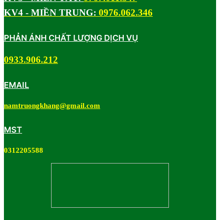
KV4 - MIỀN TRUNG:
0976.062.346
PHẢN ÁNH CHẤT LƯỢNG DỊCH VỤ
0933.906.212
EMAIL
namtruongkhang@gmail.com
MST
0312205588