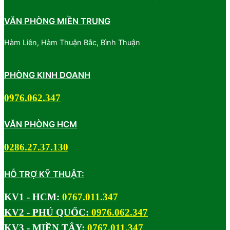
VĂN PHÒNG MIỀN TRUNG
Hàm Liên, Hàm Thuận Bắc, Bình Thuận
PHÒNG KINH DOANH
0976.062.347
VĂN PHÒNG HCM
0286.27.37.130
HỖ TRỢ KỸ THUẬT:
KV1 - HCM:
0767.011.347
KV2 - PHÚ QUỐC:
0976.062.347
KV3 - MIỀN TÂY:
0767.011.347