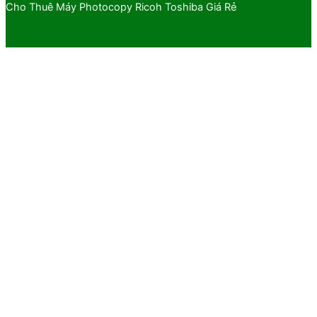
Cho Thuê Máy Photocopy Ricoh Toshiba Giá Rẻ