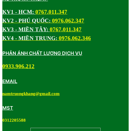
KV1 - HCM:
0767.011.347
KV2 - PHÚ QUỐC:
0976.062.347
KV3 - MIỀN TÂY:
0767.011.347
KV4 - MIỀN TRUNG:
0976.062.346
PHẢN ÁNH CHẤT LƯỢNG DỊCH VỤ
0933.906.212
EMAIL
namtruongkhang@gmail.com
MST
0312205588